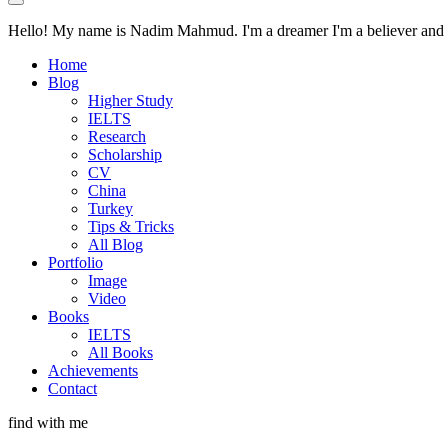
Hello! My name is Nadim Mahmud. I'm a dreamer I'm a believer and I'
Home
Blog
Higher Study
IELTS
Research
Scholarship
CV
China
Turkey
Tips & Tricks
All Blog
Portfolio
Image
Video
Books
IELTS
All Books
Achievements
Contact
find with me