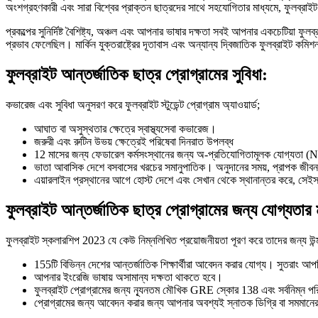
অংশগ্রহণকারী এবং সারা বিশ্বের প্রাক্তন ছাত্রদের সাথে সহযোগিতার মাধ্যমে, ফুলব্রাইট প্র
প্রকল্পের সুনির্দিষ্ট বৈশিষ্ট্য, অঞ্চল এবং আপনার ভাষার দক্ষতা সবই আপনার একচেটিয়া ফুলব
প্রভাব ফেলেছিল। মার্কিন যুক্তরাষ্ট্রের দূতাবাস এবং অন্যান্য দ্বিজাতিক ফুলব্রাইট কমি
ফুলব্রাইট আন্তর্জাতিক ছাত্র প্রোগ্রামের সুবিধা:
কভারেজ এবং সুবিধা অনুসরণ করে ফুলব্রাইট স্টুডেন্ট প্রোগ্রাম অ্যাওয়ার্ড;
আঘাত বা অসুস্থতার ক্ষেত্রে স্বাস্থ্যসেবা কভারেজ।
জরুরী এবং রুটিন উভয় ক্ষেত্রেই পরিষেবা দিনরাত উপলব্ধ
12 মাসের জন্য ফেডারেল কর্মসংস্থানের জন্য অ-প্রতিযোগিতামূলক যোগ্যতা 
ভাতা আবাসিক দেশে বসবাসের খরচের সমানুপাতিক। অনুদানের সময়, প্রাপক জীবনয
এয়ারলাইন প্রস্থানের আগে হোস্ট দেশে এবং সেখান থেকে স্থানান্তর করে, সেই
ফুলব্রাইট আন্তর্জাতিক ছাত্র প্রোগ্রামের জন্য যোগ্যতার
ফুলব্রাইট স্কলারশিপ 2023 যে কেউ নিম্নলিখিত প্রয়োজনীয়তা পূরণ করে তাদের জন্য উন্ম
155টি বিভিন্ন দেশের আন্তর্জাতিক শিক্ষার্থীরা আবেদন করার যোগ্য। সুতর
আপনার ইংরেজি ভাষায় অসামান্য দক্ষতা থাকতে হবে।
ফুলব্রাইট প্রোগ্রামের জন্য ন্যূনতম মৌখিক GRE স্কোর 138 এবং সর্বনিম্
প্রোগ্রামের জন্য আবেদন করার জন্য আপনার অবশ্যই স্নাতক ডিগ্রি বা সমমান