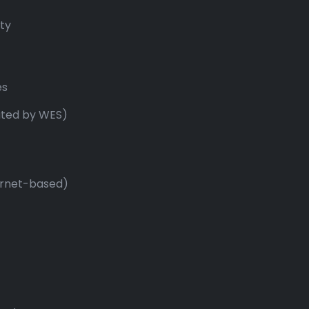
ity
es
ated by WES)
ernet-based)