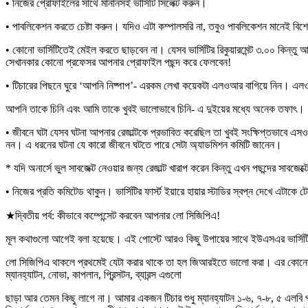
• নিজের প্রোফাইলের সাথে মানানসই ভার্সিটি সিলেক্ট করুন।
• পাবলিকেশন করতে চেষ্টা করুন। যদিও এটা কম্পালসরি না, তবুও পাবলিকেশন মানেই বি
• কোনো ভার্সিটিতেই মেইল করতে ছাড়বেন না। যেসব ভার্সিটির রিকুয়ারমেন্ট ৩.০০ ক
সেখানকার কোনো প্রফেসর আপনার প্রোফাইল পছন্দ করে ফেলবেন!
• টিচারের পিছনে ঘুরে ‘আপনি নিষ্পাপ’- এরকম লেখা কয়েকটা এলওআর বাগিয়ে নিন। 
আপনি তাকে চিনি এবং আমি তাকে খুবই ভালোভাবে চিনি- এ দুইয়ের মধ্যে অনেক তফাৎ।
• জীবনে ঘটা যেসব ঘটনা আপনার রেজাল্টকে প্রভাবিত করেছিল তা খুবই সংক্ষিপ্তভাবে এসওপি
নন। এ ধরনের ঘটনা যে কারো জীবনে ঘটতে পারে সেটা অ্যাডমিশন কমিটি জানেন।
* যদি অনার্সে ভুল সাবজেক্ট নেওয়ার জন্য রেজাল্ট খারাপ করেন কিন্তু এখন পছন্দের সাব
• নিজের প্রতি কমিটেড থাকুন। ভার্সিটির ফার্স্ট ইয়ারে হায়ার স্টাডির স্বপ্ন দেখে এটাক
★দ্বিতীয় পর্ব: কীভাবে কম্পেন্সেট করবেন আপনার লো সিজিপিএ!
মূল কথাগুলো আগেই বলা হয়েছে। এই পোস্টে আরও কিছু উপায়ের সাথে ইউএসএর ভার্সিট
লো সিজিপিএ থাকলে প্রথমেই যেটা করার থাকে তা হল জিআরইতে ভালো করা। এর কোনো বিক
ম্যানহ্যাটন, নোভা, কাপলান, প্রিন্সটন, ব্যারন্স এগুলো
ছাড়া আর তেমন কিছু লাগে না। আমার একজন টিচার শুধু ম্যানহ্যাটন ১-৬, ৭-৮, ৫ এল