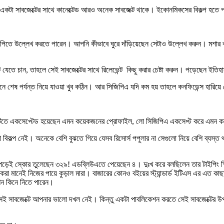
একটা সাবজেক্টের সাথে কানেক্টেড আরও অনেক সাবজেক্ট থাকে। ইকোনমিকসের বিকল্প হতে প
তে উল্লেখ করতে পারেন। আপনি কীভাবে ঘুরে দাঁড়িয়েছেন সেটাও উল্লেখ করুন। মশার কামড়ে ড
জেক্টে যেতে চান, তাহলে সেই সাবজেক্টের সাথে রিলেভেন্ট কিছু করার চেষ্টা করুন। পড়েছেন
ে টেনে শেষ পর্যন্ত নিয়ে যাওয়া খুব কঠিন। আর সিজিপিএ যদি কম হয় তাহলে কনফিডেন্স হারিয়
িতে একসেপ্টেড হয়েছেন এমন কয়েকজনের প্রোফাইল, লো সিজিপিএ একসেপ্ট করে এমন কয়
ল্প নেই। অনেকে বেশি বুঝতে গিয়ে যেসব রিসোর্স পপুলার না সেগুলো নিয়ে বেশি ব্যস
বি পড়েই স্কোর তুলেছেন ৩২৯! এডব্লিউএতে পেয়েছেন ৪। দুঃখ করে বলছিলেন তার টাইপি
করা মানেই নিজের পায়ে কুড়াল মারা। বাজারের কোনও বইয়ের স্ট্যান্ডার্ড ইটিএস এর এত ক
িপশন কিনে নিতে পারেন।
েই সাবজেক্টে আপনার ভালো দখল নেই। কিন্তু একটা পাবলিকেশন করতে সেই সাবজেক্টের উ