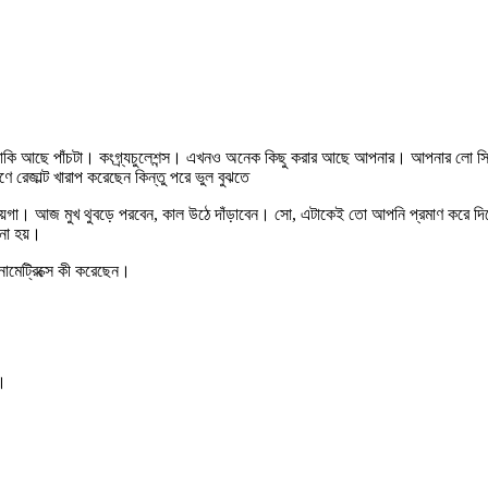
তু বাকি আছে পাঁচটা। কংগ্র্যচুলেশন্স। এখনও অনেক কিছু করার আছে আপনার। আপনার লো 
রেজাল্ট খারাপ করেছেন কিন্তু পরে ভুল বুঝতে
়গা। আজ মুখ থুবড়ে পরবেন, কাল উঠে দাঁড়াবেন। সো, এটাকেই তো আপনি প্রমাণ করে দিচ্ছেন
নো হয়।
নোমেট্রিক্সে কী করেছেন।
ন।