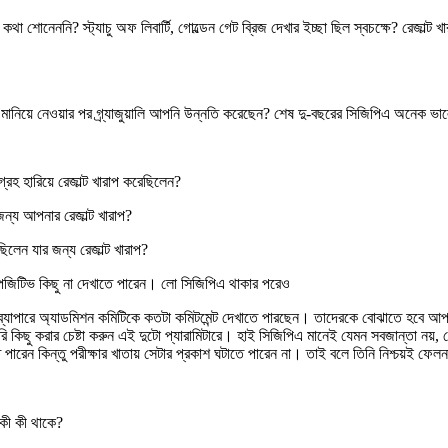
 কথা শোনেননি? স্ট্যাচু অফ লিবার্টি, গোল্ডেন গেট ব্রিজ দেখার ইচ্ছা ছিল স্বচক্ষে? রেজাল্
তু মানিয়ে নেওয়ার পর গ্র্যাজুয়ালি আপনি উন্নতি করেছেন? শেষ দু-বছরের সিজিপিএ অনেক ভ
রহ হারিয়ে রেজাল্ট খারাপ করেছিলেন?
ন্য আপনার রেজাল্ট খারাপ?
লেন যার জন্য রেজাল্ট খারাপ?
পজিটিভ কিছু না দেখাতে পারেন। লো সিজিপিএ থাকার পরেও
ার ব্যাপারে অ্যাডমিশন কমিটিকে কতটা কমিটমেন্ট দেখাতে পারছেন। তাদেরকে বোঝাতে হবে আপন
ু করার চেষ্টা করুন এই দুটো প্যারামিটারে। হাই সিজিপিএ মানেই যেমন সবজান্তা নয়, লো স
 পারেন কিন্তু পরীক্ষার খাতায় সেটার প্রকাশ ঘটাতে পারেন না। তাই বলে তিনি নিশ্চয়ই ফ
 কী কী থাকে?