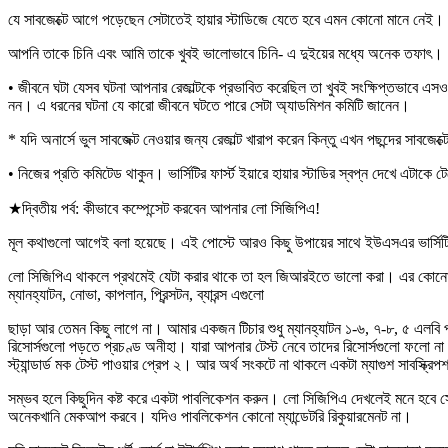
যে সাবজেক্টে আগে পড়েছেন সেটাতেই হায়ার স্টাডিজে যেতে হবে এমন কোনো মানে নেই। 
আপনি তাকে চিনি এবং আমি তাকে খুবই ভালোভাবে চিনি- এ দুইয়ের মধ্যে অনেক তফাৎ।
• জীবনে ঘটা যেসব ঘটনা আপনার রেজাল্টকে প্রভাবিত করেছিল তা খুবই সংক্ষিপ্তভাবে এসওপি
নন। এ ধরনের ঘটনা যে কারো জীবনে ঘটতে পারে সেটা অ্যাডমিশন কমিটি জানেন।
* যদি অনার্সে ভুল সাবজেক্ট নেওয়ার জন্য রেজাল্ট খারাপ করেন কিন্তু এখন পছন্দের সাব
• নিজের প্রতি কমিটেড থাকুন। ভার্সিটির ফার্স্ট ইয়ারে হায়ার স্টাডির স্বপ্ন দেখে এটাক
★দ্বিতীয় পর্ব: কীভাবে কম্পেন্সেট করবেন আপনার লো সিজিপিএ!
মূল কথাগুলো আগেই বলা হয়েছে। এই পোস্টে আরও কিছু উপায়ের সাথে ইউএসএর ভার্সিট
লো সিজিপিএ থাকলে প্রথমেই যেটা করার থাকে তা হল জিআরইতে ভালো করা। এর কোনো বিক
ম্যানহ্যাটন, নোভা, কাপলান, প্রিন্সটন, ব্যারন্স এগুলো
ছাড়া আর তেমন কিছু লাগে না। আমার একজন টিচার শুধু ম্যানহ্যাটন ১-৬, ৭-৮, ৫ এল
রিসোর্সগুলো পড়তে প্রচণ্ড অনীহা। যারা আপনার টেস্ট নেবে তাদের রিসোর্সগুলো ফলো না 
স্ট্যান্ডার্ড মক টেস্ট পাওয়ার প্রেপ ২। আর অর্থ সংকটে না থাকলে একটা ম্যাগুশ সাবস্ক্র
সম্ভব হলে কিছুদিন কষ্ট করে একটা পাবলিকেশন করুন। লো সিজিপিএ দেখলেই মনে হবে স
অনেকখানি মেকআপ করবে। যদিও পাবলিকেশন কোনো ম্যান্ডেটরি রিকুয়ারমেনট না।