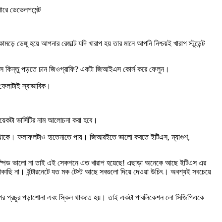
ারে ডেভেলপমেন্ট
েঙ্গু হয়ে আপনার রেজাল্ট যদি খারাপ হয় তার মানে আপনি নিশ্চয়ই খারাপ স্টুডেন্ট
 ইতিহাস কিন্তু পড়তে চান জিওগ্রাফি? একটা জিআইএস কোর্স করে ফেলুন।
ে ফেলাটাই স্বাভাবিক।
েকটা ভার্সিটির নাম আলোচনা করা হবে।
্ত থাকে। ফলাফলটাও হাতেনাতে পায়। জিআরইতে ভালো করতে ইটিএস, ম্যাগুশ,
ং স্পিড ভালো না তাই এই সেকশনে এত খারাপ হয়েছে! এছাড়া অনেকে আছে ইটিএস এর
াছাকাছি না। ইন্টারনেটে যত মক টেস্ট আছে সবগুলো দিয়ে দেওয়া উচিৎ। অবশ্যই সবচেয়ে
পর প্রচুর পড়াশোনা এবং স্কিল থাকতে হয়। তাই একটা পাবলিকেশন লো সিজিপিএকে