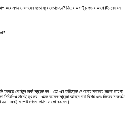
ট খারাপ করে এখন দেবদাসের মতো ঘুরে বেড়াচ্ছেন? নিচের অংশটুকু পড়ার আগে টিচারের বলা
ালো?
ি আদতে ফেলটুস মার্কা স্টুডেন্ট নন। তো এই কমিটমেন্ট দেখানোর সবচেয়ে ভালো জায়গা
িজিপিএ মানেই মূর্খ নয়। এমন অনেক স্টুডেন্ট আছেন যারা রিসার্চ এবং নিজের সাবজেক্ট
েলনা নন। একটু সাপোর্ট পেলে তিনিও ভালো করবেন।