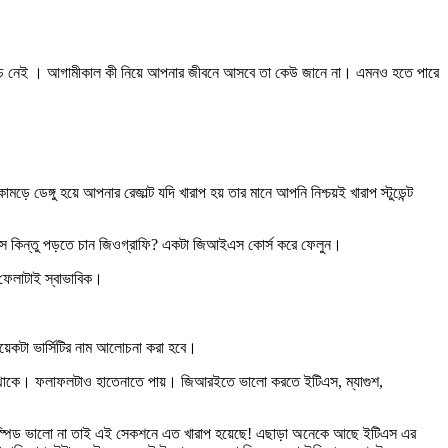
আর খরচ নেই । আগামীকাল কী নিয়ে আপনার জীবনে আসবে তা কেউ জানে না। এমনও হতে পারে
েঙ্গু হয়ে আপনার রেজাল্ট যদি খারাপ হয় তার মানে আপনি নিশ্চয়ই খারাপ স্টুডেন্ট
 ইতিহাস কিন্তু পড়তে চান জিওগ্রাফি? একটা জিআইএস কোর্স করে ফেলুন।
ে ফেলাটাই স্বাভাবিক।
েকটা ভার্সিটির নাম আলোচনা করা হবে।
্ত থাকে। ফলাফলটাও হাতেনাতে পায়। জিআরইতে ভালো করতে ইটিএস, ম্যাগুশ,
ং স্পিড ভালো না তাই এই সেকশনে এত খারাপ হয়েছে! এছাড়া অনেকে আছে ইটিএস এর