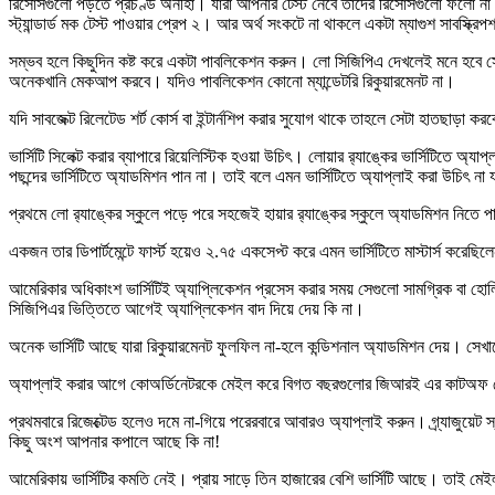
রিসোর্সগুলো পড়তে প্রচণ্ড অনীহা। যারা আপনার টেস্ট নেবে তাদের রিসোর্সগুলো ফলো না 
স্ট্যান্ডার্ড মক টেস্ট পাওয়ার প্রেপ ২। আর অর্থ সংকটে না থাকলে একটা ম্যাগুশ সাবস্ক্র
সম্ভব হলে কিছুদিন কষ্ট করে একটা পাবলিকেশন করুন। লো সিজিপিএ দেখলেই মনে হবে স
অনেকখানি মেকআপ করবে। যদিও পাবলিকেশন কোনো ম্যান্ডেটরি রিকুয়ারমেনট না।
যদি সাবজেক্ট রিলেটেড শর্ট কোর্স বা ইন্টার্নশিপ করার সুযোগ থাকে তাহলে সেটা হাতছাড়া কর
ভার্সিটি সিলেক্ট করার ব্যাপারে রিয়েলিস্টিক হওয়া উচিৎ। লোয়ার র‍্যাঙ্কের ভার্সি
পছন্দের ভার্সিটিতে অ্যাডমিশন পান না। তাই বলে এমন ভার্সিটিতে অ্যাপ্লাই করা উচিৎ না যার
প্রথমে লো র‍্যাঙ্কের স্কুলে পড়ে পরে সহজেই হায়ার র‍্যাঙ্কের স্কুলে অ্যাডমিশন নিত
একজন তার ডিপার্টমেন্টে ফার্স্ট হয়েও ২.৭৫ একসেপ্ট করে এমন ভার্সিটিতে মাস্টার্স ক
আমেরিকার অধিকাংশ ভার্সিটিই অ্যাপ্লিকেশন প্রসেস করার সময় সেগুলো সামগ্রিক বা হোল
সিজিপিএর ভিত্তিতে আগেই অ্যাপ্লিকেশন বাদ দিয়ে দেয় কি না।
অনেক ভার্সিটি আছে যারা রিকুয়ারমেনট ফুলফিল না-হলে কন্ডিশনাল অ্যাডমিশন দেয়। সেখানে
অ্যাপ্লাই করার আগে কোঅর্ডিনেটরকে মেইল করে বিগত বছরগুলোর জিআরই এর কাটঅফ স্ক
প্রথমবারে রিজেক্টেড হলেও দমে না-গিয়ে পরেরবারে আবারও অ্যাপ্লাই করুন। গ্র্যাজুয়
কিছু অংশ আপনার কপালে আছে কি না!
আমেরিকায় ভার্সিটির কমতি নেই। প্রায় সাড়ে তিন হাজারের বেশি ভার্সিটি আছে। তাই মেইল ক