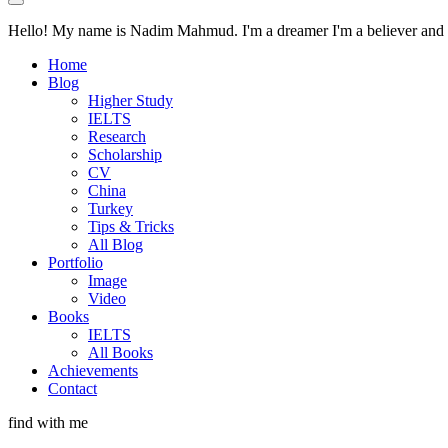
Hello! My name is Nadim Mahmud. I'm a dreamer I'm a believer and I'
Home
Blog
Higher Study
IELTS
Research
Scholarship
CV
China
Turkey
Tips & Tricks
All Blog
Portfolio
Image
Video
Books
IELTS
All Books
Achievements
Contact
find with me