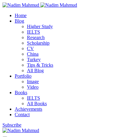
Home
Blog
Higher Study
IELTS
Research
Scholarship
CV
China
Turkey
Tips & Tricks
All Blog
Portfolio
Image
Video
Books
IELTS
All Books
Achievements
Contact
Subscribe