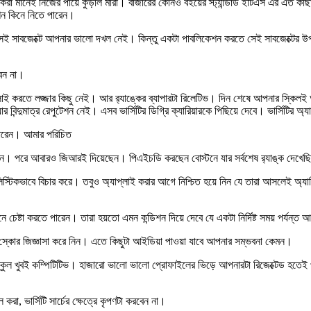
করা মানেই নিজের পায়ে কুড়াল মারা। বাজারের কোনও বইয়ের স্ট্যান্ডার্ড ইটিএস এর এত ক
িপশন কিনে নিতে পারেন।
েই সাবজেক্টে আপনার ভালো দখল নেই। কিন্তু একটা পাবলিকেশন করতে সেই সাবজেক্টের উ
বেন না।
টিতে অ্যাপ্লাই করতে লজ্জার কিছু নেই। আর র‍্যাঙ্কের ব্যাপারটা রিলেটিভ। দিন শেষে আপন
 বিন্দুমাত্র রেপুটেশন নেই। এসব ভার্সিটির ডিগ্রি ক্যারিয়ারকে পিছিয়ে দেবে। ভার্সিটির অ্
ে পারেন। আমার পরিচিত
রেছিলেন। পরে আবারও জিআরই দিয়েছেন। পিএইচডি করছেন বোস্টনে যার সর্বশেষ র‍্যাঙ্ক দেখে
িস্টিকভাবে বিচার করে। তবুও অ্যাপ্লাই করার আগে নিশ্চিত হয়ে নিন যে তারা আসলেই অ্যা
 চেষ্টা করতে পারেন। তারা হয়তো এমন কন্ডিশন দিয়ে দেবে যে একটা নির্দিষ্ট সময় পর্যন্ত 
োর জিজ্ঞাসা করে নিন। এতে কিছুটা আইডিয়া পাওয়া যাবে আপনার সম্ভবনা কেমন।
েট স্কুল খুবই কম্পিটিটিভ। হাজারো ভালো ভালো প্রোফাইলের ভিড়ে আপনারটা রিজেক্টেড হত
রা, ভার্সিটি সার্চের ক্ষেত্রে কৃপণটা করবেন না।