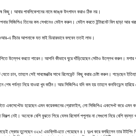
শেষ কিছু। আবার পাবলিকেশনের নামে জাঙ্ক উৎপাদন করাও ঠিক নয়।
িন্তু আপনার সিজিপিএ তিনের কম সেখানেও মেইল করুন। মেইল করতে ইন্টারনেট বিল ছাড়া 
এলওআর-এ টিচার আপনাকে যত মাই ডিয়ারভাবে বলবেন ততই লাভ।
তে উল্লেখ করতে পারেন। আপনি কীভাবে ঘুরে দাঁড়িয়েছেন সেটাও উল্লেখ করুন। মশার কামড়ে ড
জেক্টে যেতে চান, তাহলে সেই সাবজেক্টের সাথে রিলেভেন্ট কিছু করার চেষ্টা করুন। পড়েছেন
ে টেনে শেষ পর্যন্ত নিয়ে যাওয়া খুব কঠিন। আর সিজিপিএ যদি কম হয় তাহলে কনফিডেন্স হারিয়
িতে একসেপ্টেড হয়েছেন এমন কয়েকজনের প্রোফাইল, লো সিজিপিএ একসেপ্ট করে এমন কয়
ল্প নেই। অনেকে বেশি বুঝতে গিয়ে যেসব রিসোর্স পপুলার না সেগুলো নিয়ে বেশি ব্যস
বি পড়েই স্কোর তুলেছেন ৩২৯! এডব্লিউএতে পেয়েছেন ৪। দুঃখ করে বলছিলেন তার টাইপি