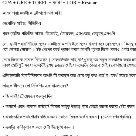
GPA + GRE + TOEFL + SOP + LOR + Resume
আমরা প্যাকেজটাকে দুইভাগে ভাগ করি।
নেগেটিভ সাইড: সিজিপিএ
প্রসপ্যাক্টিভ পজিটিভ সাইড: জিআরই, টোয়েফল, এলওআর, রেজ্যুম,এসওপি
সো, ছয়টা প্যারামিটারের মধ্যে একটাতে আপনি ইতোমধ্যে খারাপ করে ফেলেছেন। কিন্
তো সোনায় সোহাগা। ইউ শেপের কার্ভ প্রমাণ করবে আপনি প্রথম দিকে কোনও একটা কারণে 
পেরে নিজেকে সামলে নিয়েছেন। সারভাইভাল তাই না? গ্র্যাজুয়েট স্কুল সারভাইভ করার জায
কারণ মোটামুটি সব সাবজেক্টেই শেষ দুবছরে সেই সাবজেক্টের কোর বা মেইন কোর্সগুলো শেখা
এলিমেনটারি স্ট্যাটিস্টিকসে আপনি কী করছেন তার চেয়ে বড় কথা থার্ড বা ফোর্থ ইয়ারে ইক
তাহলে কীভাবে লো সিজিপিএ-কে সামলাবেন?
• জিআরই/ টোয়েফলে গুরুত্ব দিন।
• অনার্সে খারাপ থাকলে মাস্টার্সে নিজের সবটুকু উজাড় করে রেজাল্ট ভালো করতে চেষ্টা করু
• একাডেমিক পড়াশোনার বাইরে অন্য কোনো স্কিল অর্জন করুন। (যেমন: প্রোগ্রামিং)
• এক্সট্রা কারিকুলার থাকলে সেটা উল্লেখ করুন।