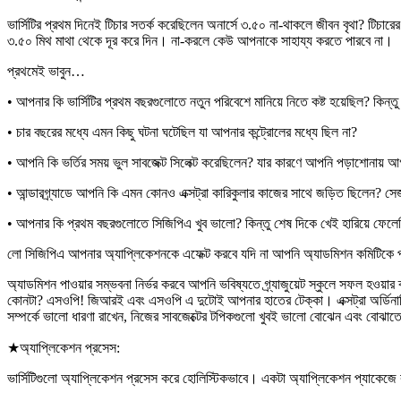
ভার্সিটির প্রথম দিনেই টিচার সতর্ক করেছিলেন অনার্সে ৩.৫০ না-থাকলে জীবন বৃথা? টিচারের
৩.৫০ মিথ মাথা থেকে দূর করে দিন। না-করলে কেউ আপনাকে সাহায্য করতে পারবে না।
প্রথমেই ভাবুন…
• আপনার কি ভার্সিটির প্রথম বছরগুলোতে নতুন পরিবেশে মানিয়ে নিতে কষ্ট হয়েছিল? কিন্
• চার বছরের মধ্যে এমন কিছু ঘটনা ঘটেছিল যা আপনার কন্ট্রোলের মধ্যে ছিল না?
• আপনি কি ভর্তির সময় ভুল সাবজেক্ট সিলেক্ট করেছিলেন? যার কারণে আপনি পড়াশোনায় আগ্
• আন্ডারগ্র্যাডে আপনি কি এমন কোনও এক্সট্রা কারিকুলার কাজের সাথে জড়িত ছিলেন? সেজ
• আপনার কি প্রথম বছরগুলোতে সিজিপিএ খুব ভালো? কিন্তু শেষ দিকে খেই হারিয়ে ফেলেছি
লো সিজিপিএ আপনার অ্যাপ্লিকেশনকে এফেক্ট করবে যদি না আপনি অ্যাডমিশন কমিটিকে 
অ্যাডমিশন পাওয়ার সম্ভবনা নির্ভর করবে আপনি ভবিষ্যতে গ্র্যাজুয়েট স্কুলে সফল হওয়
কোনটা? এসওপি! জিআরই এবং এসওপি এ দুটোই আপনার হাতের টেক্কা। এক্সট্রা অর্ডিনারি কিছ
সম্পর্কে ভালো ধারণা রাখেন, নিজের সাবজেক্টের টপিকগুলো খুবই ভালো বোঝেন এবং বোঝাতে
★অ্যাপ্লিকেশন প্রসেস:
ভার্সিটিগুলো অ্যাপ্লিকেশন প্রসেস করে হোলিস্টিকভাবে। একটা অ্যাপ্লিকেশন প্যাকেজে