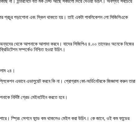
াছাকাছি না। ইন্টারনেটে যত মক টেস্ট আছে সবগুলো দিয়ে দেওয়া উচিৎ। অবশ্যই সবচেয়ে
পর প্রচুর পড়াশোনা এবং স্কিল থাকতে হয়। তাই একটা পাবলিকেশন লো সিজিপিএকে
ার স্কিলই অন্যদের থেকে আপনাকে আলাদা করবে। যাদের সিজিপিএ ৪.০০ তাদেরও অনেকে নিজের
যাক্রিডিটেশন সম্পর্কেও নিশ্চিত হওয়া উচিৎ।
ছিলাম ২৪।
প্লিকেশন এভাবে এভালুয়েট করবে কি না। প্রোগ্রাম কো-অর্ডিনেটরকে জিজ্ঞাসা করুন তারা
আপনাকে নির্দিষ্ট গ্রেড মেইনটেইন করতে হবে।
েই পারে। স্প্রিং সেশনে ফান্ড কম থাকলেও মেইল করা উচিৎ। কে জানে, ওই কম ফান্ডের