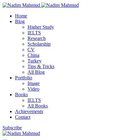
Home
Blog
Higher Study
IELTS
Research
Scholarship
CV
China
Turkey
Tips & Tricks
All Blog
Portfolio
Image
Video
Books
IELTS
All Books
Achievements
Contact
Subscribe