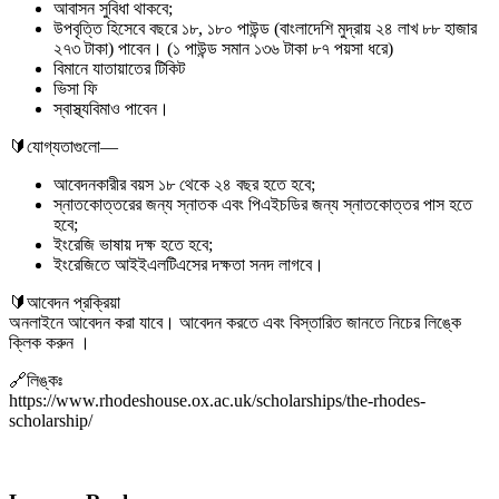
আবাসন সুবিধা থাকবে;
উপবৃত্তি হিসেবে বছরে ১৮, ১৮০ পাউন্ড (বাংলাদেশি মুদ্রায় ২৪ লাখ ৮৮ হাজার
২৭৩ টাকা) পাবেন। (১ পাউন্ড সমান ১৩৬ টাকা ৮৭ পয়সা ধরে)
বিমানে যাতায়াতের টিকিট
ভিসা ফি
স্বাস্থ্যবিমাও পাবেন।
🔰যোগ্যতাগুলো—
আবেদনকারীর বয়স ১৮ থেকে ২৪ বছর হতে হবে;
স্নাতকোত্তরের জন্য স্নাতক এবং পিএইচডির জন্য স্নাতকোত্তর পাস হতে
হবে;
ইংরেজি ভাষায় দক্ষ হতে হবে;
ইংরেজিতে আইইএলটিএসের দক্ষতা সনদ লাগবে।
🔰আবেদন প্রক্রিয়া
অনলাইনে আবেদন করা যাবে। আবেদন করতে এবং বিস্তারিত জানতে নিচের লিঙ্কে
ক্লিক করুন ।
🔗লিঙ্কঃ
https://www.rhodeshouse.ox.ac.uk/scholarships/the-rhodes-
scholarship/