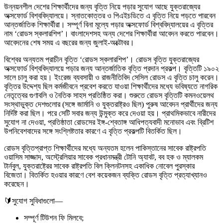
উন্নয়নশীল দেশের শিক্ষার্থীদের জন্য বৃত্তি নিয়ে পড়ার সুযোগ আছে যুক্তরাজ্যের
অক্সফোর্ড বিশ্ববিদ্যালয়ে। স্নাতকোত্তর ও পিএইচডিতে এ বৃত্তি নিয়ে পড়তে পারবেন
আন্তর্জাতিক শিক্ষার্থীরা। সম্পূর্ণ বিনা মূল্যে পড়ার অক্সফোর্ড বিশ্ববিদ্যালয়ের এ বৃত্তির
নাম ‘রোডস স্কলারশিপ’। বাংলাদেশসহ অন্য দেশের শিক্ষার্থীরা আবেদন করতে পারবেন।
আবেদনের শেষ সময় এ বছরের জন্য জুলাই-অক্টোবর।
বিশ্বের অন্যতম প্রাচীন বৃত্তি ‘রোডস স্কলারশিপ’। রোডস বৃত্তি যুক্তরাজ্যের
অক্সফোর্ড বিশ্ববিদ্যালয়ে পড়ার জন্য আন্তর্জাতিক বৃত্তি প্রদান প্রকল্প। বৃত্তিটি ১৯০২
সালে চালু করা হয়। ইংরেজ ব্যবসায়ী ও রাজনীতিবিদ সেসিল রোডস এ বৃত্তি চালু করেন।
বৃত্তির উদ্দেশ্য ছিল কর্মজীবনে প্রবেশ করতে যাওয়া শিক্ষার্থীদের মধ্যে ভবিষ্যতে নাগরিক
নেতৃত্বের গুণাবলি ও নৈতিক সাহস প্রতিষ্ঠিত করা। শুরুতে রোডস বৃত্তিটি কমনওয়েলথ
সংস্থাভুক্ত দেশগুলোর (সঙ্গে জার্মানি ও যুক্তরাষ্ট্রও ছিল) পুরুষ আবেদন প্রার্থীদের জন্য
নির্দিষ্ট করা ছিল। পরে সেটি সবার জন্য উন্মুক্ত করে দেওয়া হয়। প্রাথমিকভাবে নারীদের
সুযোগ না দেওয়া, প্রতিষ্ঠাতা রোডসের ইঙ্গ-শ্বেতাঙ্গ আধিপত্যবাদী মনোভাব এবং ব্রিটিশ
উপনিবেশবাদের সঙ্গে সংশ্লিষ্টতার কারণে এ বৃত্তি প্রকল্পটি বিতর্কিত ছিল।
রোডস বৃত্তিপ্রাপ্ত শিক্ষার্থীদের মধ্যে অন্যতম হলেন পাকিস্তানের সাবেক রাষ্ট্রপতি
ওয়াসিম সাজ্জাদ, অস্ট্রেলিয়ার সাবেক প্রধানমন্ত্রী টোনি অ্যাবট, বব হক ও ম্যালকম
টার্নবুল, যুক্তরাষ্ট্রের সাবেক রাষ্ট্রপতি বিল ক্লিনটনসহ একাধিক নোবেল পুরস্কার
বিজেতা। বিতর্কিত হওয়ার কারণে বেশ কয়েকজন ব্যক্তি রোডস বৃত্তি প্রত্যাখ্যানও
করেছেন।
🔰সুযোগ সুবিধাগুলো—
সম্পূর্ণ টিউশন ফি মিলবে;