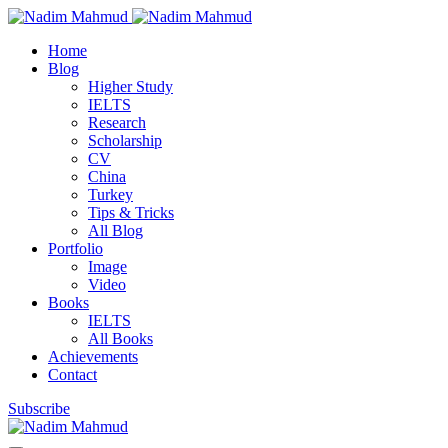
Home
Blog
Higher Study
IELTS
Research
Scholarship
CV
China
Turkey
Tips & Tricks
All Blog
Portfolio
Image
Video
Books
IELTS
All Books
Achievements
Contact
Subscribe