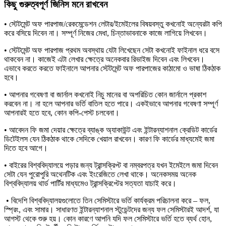
কিছু গুরুত্বপূর্ণ জিনিস মনে রাখবেন
• স্টেটমেন্ট অফ পারপাজ/রেকমেন্ডেশন লেটার/ইমেইলের বিষয়বস্তু কখনোই অন্যেরটা কপি
করে বসিয়ে দিবেন না। সম্পূর্ণ নিজের মেধা, চিন্তাভাবনাকে কাজে লাগিয়ে লিখবেন।
• স্টেটমেন্ট অফ পারপাজ প্রথম অবস্থায় যেটা লিখেছেন সেটা কখনোই ফাইনাল ধরে বসে
থাকবেন না। কাজেই এটা লেখার ক্ষেত্রে অনেকবার রিভাইজ দিবেন এবং লিখবেন।
এভাবে করতে করতে ফাইনালে আপনার স্টেটমেন্ট অফ পারপাজের কাঠামো ও ভাষা ঠিকঠাক
হবে।
• আপনার গবেষণা বা জার্নাল কখনোই নিচু মানের বা অপরিচিত কোন জার্নালে প্রকাশ
করবেন না। না হলে আপনার ভর্তি বাতিল হতে পারে। একইভাবে আপনার গবেষণা সম্পূর্ণ
আপনারই হতে হবে, কোন কপি-পেস্ট চলবেনা।
• আবেদন ফি জমা দেয়ার ক্ষেত্রে ব্যাঙ্ক অ্যাকাউন্ট এবং ইন্টারন্যাশনাল ক্রেডিট কার্ডের
ডিটেইলস যেন ঠিকঠাক থাকে সেদিকে খেয়াল রাখবেন। কারণ ফি কার্ডের মাধ্যমেই জমা
দিতে হবে আগে।
• বাইরের বিশ্ববিদ্যালয়ে পড়ার জন্য ট্রান্সক্রিপ্ট বা নম্বরপত্র যখন ইমেইলে জমা দিবেন
সেটা যেন পুরোপুরি অথেনটিক এবং ইংরেজিতে লেখা থাকে। অনেকসময় অনেক
বিশ্ববিদ্যালয় থার্ড পার্টির মাধ্যমেও ট্রান্সক্রিপ্টের সত্যতা যাচাই করে।
• বিদেশি বিশ্ববিদ্যালয়গুলোতে তিন সেমিস্টারে ভর্তি কার্যক্রম পরিচালনা করে – ফল,
স্প্রিং, এবং সামার। সাধারণত ইন্টারন্যাশনাল স্টুডেন্টদের জন্য ফল সেমিস্টারই আদর্শ, যা
আগস্ট থেকে শুরু হয়। কোন কারণে আপনি যদি ফল সেমিস্টারে ভর্তি হতে ব্যর্থ হোন,