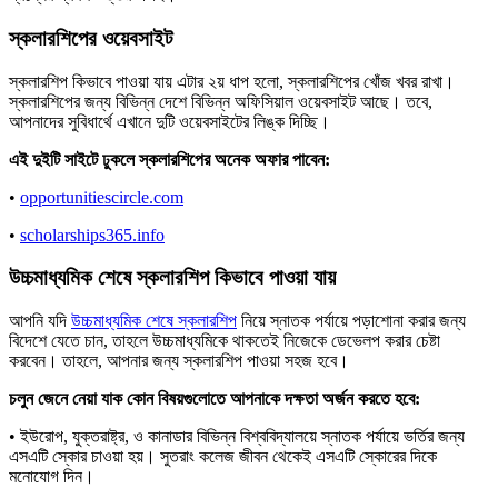
স্কলারশিপের ওয়েবসাইট
স্কলারশিপ কিভাবে পাওয়া যায় এটার ২য় ধাপ হলো, স্কলারশিপের খোঁজ খবর রাখা।
স্কলারশিপের জন্য বিভিন্ন দেশে বিভিন্ন অফিসিয়াল ওয়েবসাইট আছে। তবে,
আপনাদের সুবিধার্থে এখানে দুটি ওয়েবসাইটের লিঙ্ক দিচ্ছি।
এই দুইটি সাইটে ঢুকলে স্কলারশিপের অনেক অফার পাবেন:
•
opportunitiescircle.com
•
scholarships365.info
উচ্চমাধ্যমিক শেষে স্কলারশিপ কিভাবে পাওয়া যায়
আপনি যদি
উচ্চমাধ্যমিক শেষে স্কলারশিপ
নিয়ে স্নাতক পর্যায়ে পড়াশোনা করার জন্য
বিদেশে যেতে চান, তাহলে উচ্চমাধ্যমিকে থাকতেই নিজেকে ডেভেলপ করার চেষ্টা
করবেন। তাহলে, আপনার জন্য স্কলারশিপ পাওয়া সহজ হবে।
চলুন জেনে নেয়া যাক কোন বিষয়গুলোতে আপনাকে দক্ষতা অর্জন করতে হবে:
• ইউরোপ, যুক্তরাষ্ট্র, ও কানাডার বিভিন্ন বিশ্ববিদ্যালয়ে স্নাতক পর্যায়ে ভর্তির জন্য
এসএটি স্কোর চাওয়া হয়। সুতরাং কলেজ জীবন থেকেই এসএটি স্কোরের দিকে
মনোযোগ দিন।