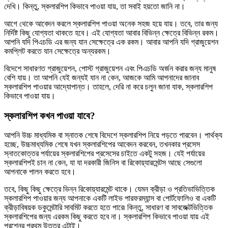
দেখি। কিন্তু, স্কলারশিপ কিভাবে পাওয়া যায়, তা সবাই হয়তো জানি না।
আগে থেকে আবেদন করলে স্কলারশিপ পাওয়া অনেক সহজ হয়ে যায়। তবে, তার জন্য
নির্দিষ্ট কিছু যোগ্যতা থাকতে হবে। এই যোগ্যতা আবার বিভিন্ন ক্ষেত্রে বিভিন্ন রকম।
আপনি যদি পিএচডি এর জন্য যান সেক্ষেত্রে এক রকম। আবার আপনি যদি গ্রাজুয়েশন
কমপ্লিট করতে যান সেক্ষেত্রে অন্যরকম।
বিদেশে সাধারণত গ্রাজুয়েশন, পোস্ট গ্রাজুয়েশন এবং পিএচডি অর্জন করার জন্য মানুষ
বেশি যায়। তা আপনি যেই জন্যই যান না কেন, আজকে আমি আপনাদের জানাব
স্কলারশিপ পাওয়ার আদ্যোপান্ত। তাহলে, দেরি না করে চলুন জানা যাক, স্কলারশিপ
কিভাবে পাওয়া যায়।
স্কলারশিপ কখন পাওয়া যাবে?
আপনি উচ্চ মাধ্যমিক বা স্নাতক শেষে বিদেশে স্কলারশিপ নিয়ে পড়তে পারবেন। পার্থক্য
হচ্ছে, উচ্চমাধ্যমিক শেষে যখন স্কলারশিপের আবেদন করবেন, তখনকার প্রসেস
স্নাতকোত্তর পর্যায়ের স্কলারশিপের প্রসেসের চাইতে একটু সহজ। যেই পর্যায়ের
স্কলারশিপই চান না কেন, যা যা দরকারী জিনিস বা রিকোয়্যারমেন্টস আছে সেগুলো
আপনাকে পালন করতে হবে।
তবে, কিছু কিছু ক্ষেত্রে ভিন্ন রিকোয়্যারমেন্ট থাকে। যেমন ক্রীড়া ও প্রতিভাভিত্তিক
স্কলারশিপ পাওয়ার জন্য আপনাকে একটি লাইভ পারফরম্যান্স বা পোর্টফোলিও বা একটি
ক্রীড়াবিষয়ক ডকুমেন্টারি সাবমিট করতে হতে পারে৷ কিন্তু, সাধারণ বা সাবজেক্টভিত্তিক
স্কলারশিপের জন্য এরকম কিছু করতে হবে না। স্কলারশিপ কিভাবে পাওয়া যায় এই
প্রশ্নের প্রথম উত্তর এটাই।