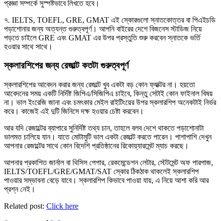
প্রজ্ঞা সম্পর্কে সুস্পষ্টভাবে লিখতে হবে।
৭. IELTS, TOEFL, GRE, GMAT এই স্কোরগুলো স্নাতকোত্তর বা পিএইচডি
পড়াশোনার জন্য অত্যন্ত গুরুত্বপূর্ণ। আপনি বাইরের দেশে বিজনেস স্টাডিজ নিয়ে
পড়তে চাইলে GRE এবং GMAT এর উপর প্রস্তুতি শুরু করবেন স্নাতকে ভর্তি
হওয়ার সাথে সাথে।
স্কলারশিপের জন্য রেজাল্ট কতটা গুরুত্বপূর্ণ
স্কলারশিপের আবেদন করার জন্য রেজাল্ট খুব একটা বড় কোন ফ্যাক্টর না। হয়তো
আবেদনের সময় একটি নির্দিষ্ট জিপিএ/সিজিপিএ চাইবে, কিন্তু সেটাই কোন ফাইনাল বিষয়
না। ভাল ইংরেজি জানা এবং চমৎকার মেইল রাইটিংয়ের উপর স্কলারশিপ অনেকটাই নির্ভর
করে। কাজেই এই দুটি জিনিসে দক্ষ হওয়ার চেষ্টা করবেন।
আর যদি রেজাল্টের ব্যাপারে সুনির্দিষ্ট তথ্য চান, তাহলে বলব দেশে থাকতে পড়াশোনাটা
ভালমত চালিয়ে যান। যাতে মোটামুটি ভাল একটা রেজাল্ট করতে পারেন। পাশাপাশি দেখুন
আপনার রেজাল্টের সাথে কোন বিদেশি প্রতিষ্ঠানের রিকোয়্যারমেন্ট ম্যাচ করছে।
আপনার প্রকাশিত জার্নাল বা থিসিস পেপার, রেকমেন্ডেশন লেটার, স্টেটমেন্ট অফ পারপাজ,
IELTS/TOEFL/GRE/GMAT/SAT স্কোর ঠিকঠাক থাকলেই স্কলারশিপ
পাওয়ার সম্ভাবনা বেড়ে যাবে। স্কলারশিপ কিভাবে পাওয়া যায়, এ নিয়ে আশা করি আর
প্রশ্ন নেই।
Related post:
Click here