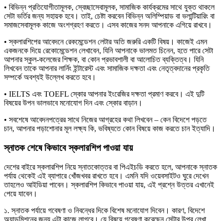
• বিভিন্ন প্রতিযোগীতামূলক, স্বেচ্ছাসেবামূলক, সামাজিক কার্যক্রমের সাথে যুক্ত থাকলে
সেটা ভর্তির জন্য সহায়ক হবে। তাই, চেষ্টা করবেন বিভিন্ন অলিম্পিয়াড বা ভলান্টিয়ারিং বা
সমাজসেবামূলক কাজে অংশগ্রহণ করতে। এসব কাজের সনদ আপনাকে এগিয়ে রাখবে।
• স্কলারশিপের আবেদনে রেকমেন্ডেশন লেটার অতি জরুরি একটি বিষয়। কাজেই এমন
একজনকে দিয়ে রেকোমেন্ডেশন লেখাবেন, যিনি আপনাকে ভালমত চিনেন, হতে পারে সেটা
আপনার স্কুল-কলেজের শিক্ষক, বা কোন প্রভাবশালী বা আলোচিত ব্যক্তিত্ব। যিনি
লিখবেন তাকে আপনার লার্নিং ইন্টারেস্ট এবং সামাজিক দক্ষতা এবং নেতৃত্বদানের প্রকৃতি
সম্পর্কে অবশ্যই উল্লেখ করতে হবে।
• IELTS এবং TOEFL স্কোর আপনার ইংরেজির দক্ষতা প্রমাণ করবে। এই দুটি
বিষয়ের উপন ভালভাবে মনোযোগ দিন এবং স্কোর বাড়ান।
• সবশেষে আবেদনপত্রের সাথে নিজের আগ্রহের কথা লিখবেন – কেন বিদেশে পড়তে
চান, আপনার পড়াশোনার মূল লক্ষ্য কি, ভবিষ্যতে কোন বিষয়ে কাজ করতে চান ইত্যাদি।
স্নাতক শেষে কিভাবে স্কলারশিপ পাওয়া যায়
দেশের বাইরে স্কলারশিপ নিয়ে স্নাতকোত্তর বা পিএইচডি করতে হলে, আপনাকে স্নাতক
পর্যায় থেকেই এই ব্যাপারে খোঁজখবর রাখতে হবে। এমনি যদি ওয়েবসাইটও ঘুরে দেখেন
তাহলেও আইডিয়া পাবেন। স্কলারশিপ কিভাবে পাওয়া যায়, এই প্রশ্নে উত্তর এখানেই
পেয়ে যাবেন।
১. স্নাতক পর্যায়ে গবেষণা ও নিবন্ধের দিকে বিশেষ মনোযোগ দিবেন। কারণ, বিদেশে
অ্যাডমিশনের জন্য এটা কাজে লাগবে। যে বিষয়ে গবেষণা করেছেন সেটার উপর লেখা