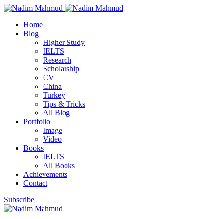
Home
Blog
Higher Study
IELTS
Research
Scholarship
CV
China
Turkey
Tips & Tricks
All Blog
Portfolio
Image
Video
Books
IELTS
All Books
Achievements
Contact
Subscribe