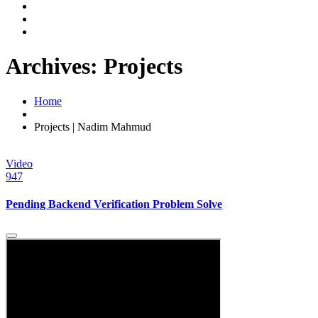
Archives:
Projects
Home
Projects | Nadim Mahmud
Video
947
Pending Backend Verification Problem Solve