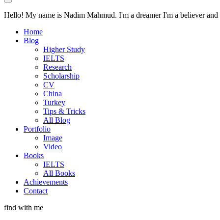
Hello! My name is Nadim Mahmud. I'm a dreamer I'm a believer and I'
Home
Blog
Higher Study
IELTS
Research
Scholarship
CV
China
Turkey
Tips & Tricks
All Blog
Portfolio
Image
Video
Books
IELTS
All Books
Achievements
Contact
find with me