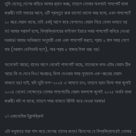
তুমি
যেহেতু দেশের বাহিরে আসার প্ল্যান করছ, তাহলে তোমার অবশ্যই পাসপোর্ট থাকা
জরুরী। তাই সময়ের আগে, এটি প্রস্তুত রাখা ভালো। ভালো খবর হলো, এখন পাসপোর্টে
১০ বছর মেয়াদ থাকে, তাই একটু আগে করে ফেললেও মেয়াদ নিয়ে তেমন ভাবতে হয়
না। আমার পরামর্শ হলো, বিশ্ববিদ্যালয়ের ফাইনাল ইয়ারে সবার পাসপোর্ট বানিয়ে নেওয়া
দরকার। আমার অভিজ্ঞতা অনুযায়ী একা একা পাসপোর্ট করতে, প্রায় ২ মাস সময় লেগে
যায় (নরমাল ডেলিভারি হলে), আর প্রায় ৫ হাজার টাকা খরচ হয়।
অনেকেই আছো, যাদের আগে থেকেই পাসপোর্ট আছে, তাদেরকে বলব এটার মেয়াদ ঠিক
আছে কি না দেখে নিও। সচরাচর, ভিসা দেওয়ার সময় নূন্যতম এক-বছরের মেয়াদ
থাকতে হয়। তাই, যদি তুমি ফল-২০২৪ এ আসতে চাও, তাহলে হয়ত ভিসা পাবা জুলাই
২০২৪ থেকে। সেক্ষেত্রে তোমার পাসপোর্টের মেয়াদ কমপক্ষে জুলাই ২০২৫ অবধি থাকা
জরুরী। যদি না থাকে, তাহলে সময় থাকতে রিনিউ করে নেওয়া দরকার।
২। একাডেমিক ট্রান্সক্রিপ্ট
এটা শুধুমাত্র যারা পাস করে ফেলেছ তাদের জন্য। বিদেশের যে বিশ্ববিদ্যালয়েই তোমার