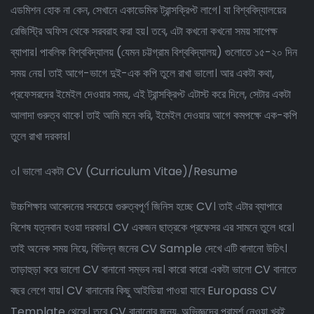
এডমিশন হোক না কেন, সেখানে একাডেমিক ট্রান্সক্রিপ্ট লাগে। যা বিশ্ববিদ্যালয়ের
রেজিস্ট্রি অফিস থেকে সরবরাহ করা হয়। তবে, এটা কখনো কখনো সময় সাপেক্ষ
ব্যাপার। পাবলিক বিশ্ববিদ্যালয় (যেমন চট্টগ্রাম বিশ্ববিদ্যালয়) গুলোতে ১৫-২০ দিন
সময় নেয়। তাই আগে-ভাগে দুই-এক কপি তুলে রাখা ভালো। আর একটা কথা,
প্রফেসরদের ইমেইল দেওয়ার সময়, এই ট্রান্সক্রিপ্ট এটাস্ট করে দিলে, সেটার একটা
আলাদা গুরুত্ব থাকে। তাই আমি মনে করি, ইমেইল দেওয়ার আগে কমপক্ষে এক-কপি
তুলে রাখা দরকার।
৩। ভালো একটা CV (Curriculum Vitae)/Resume
উচ্চশিক্ষার আবেদনের সবচেয়ে গুরুত্বপূর্ণ জিনিস হচ্ছে CV। তাই এটার ব্যাপারে
বিশেষ যত্নবান হওয়া দরকার। CV একজন ছাত্রকে প্রফেসর এর সামনে তুলে ধরে।
তাই অনেক সময় নিয়ে, বিভিন্ন জনের CV Sample দেখে এটি বানানো উচিৎ।
তাড়াহুড়া করে ভালো CV বানানো সম্ভব নয়। কারো কারো একটা ভালো CV বানাতে
বছর লেগে যায়। CV বানানোর কিছু আইডিয়া পাওয়া যাবে Europass CV
Template থেকে। তবে CV বানানোর জন্য, অভিজ্ঞদের পরামর্শ নেওয়া খুবই