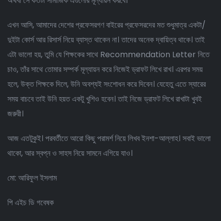
অথবা সে কতটা সামাজিক এগুলোর মূল্যায়ন করবে।
এখন আসি, আমাদের দেশের প্রফেসরগণ বাইরের প্রফেসরদের মত শুধুমাত্র একটা/
দুইটা কোর্স আর রিসার্স নিয়ে ব্যাস্ত থাকেন না। তাদের অনেক দ্বায়িত্ব থাকে। তাই
এটা ভালো হয়, তুমি যে শিক্ষকের সাথে Recommendation Letter নিতে
চাও, তাঁর সাথে তোমার সম্পর্ক মূল্যায়ন করে নিজেই ড্রাফট লিখে রাখ। এরপর সময়
হলে, উক্ত শিক্ষকে দিলে, উনি অবশ্যই সংশোধন করে দিবেন। যেহেতু এতে স্যারের
সময় বাচবে তাই উনি হয়ত একটু খুশিও হবেন। তাই নিজে ড্রাফট লিখে রাখাটা খুবই
জরুরী।
আজ এতটুকুই। পরবর্তীতে আরো কিছু পরামর্শ নিয়ে লিখব ইনশা-আল্লাহ। সবাই ভালো
থাকো, আর স্বপ্ন ও সাহস নিয়ে সামনে এগিয়ে যাও।
মো: আরিফুল ইসলাম
পি এইচ ডি গবেষক