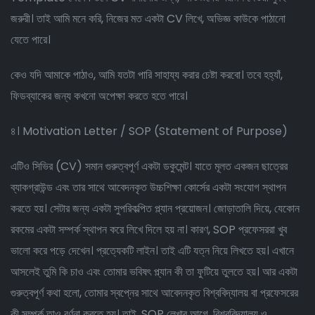
জরুরী। তাই আমি মনে করি, নিজের মত একটা CV লিখে, অভিজ্ঞ কাউকে পাঠানো
যেতে পারে।
কেও যদি আমাকে পাঠাও, আমি যতটা পারি সাহায্য করার চেষ্টা করবো। তবে হহ্যাঁ,
ফিডব্যাকের জন্য কখনো অপেক্ষা করতে হতে পারে।
৪। Motivation Letter / SOP (Statement of Purpose)
এটিও সিভির (CV) সমান গুরুত্বপূর্ণ একটা ডকুমেন্ট। যাতে মূলত একজন ছাত্রের
ব্যাকগ্রাউন্ড এবং তার সাথে আবেদনকৃত উচ্চশিক্ষা কোর্সের একটা সংযোগ স্থাপন
করতে হয়। সেটার জন্য একটা সুপরিকল্পিত প্ল্যান প্রয়োজন। জোড়াতালি দিয়ে, যেকোন
রকমের একটা সম্পর্ক স্থাপন করে লিখে দিলে হয় না। কারণ, SOP প্রফেসররা খুব
ভালো করে পড়ে দেখেন। প্রত্যেকটি লাইন। তাই এটি যত্ন নিয়ে লিখতে হয়। এখানে
আসলেই তুমি কি চাও এবং তোমার ভবিষৎ প্ল্যান কী তা ফুটিয়ে তুলতে হয়। আর একটা
গুরুত্বপূর্ণ কথা হলো, তোমার স্বপ্নের সাথে আবেদনকৃত বিশ্ববিদ্যালয় বা প্রফেসরের
কী সম্পর্ক তাও বর্ণনা করতে হয়। তাই, SOP লেখার আগে, বিশ্ববিদ্যালয় ও